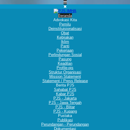
Beranda
Advokasi Kita
Pemilu
Deinstituisionalisasi
Obat
Kebijakan
Iklim
Panti
Pekerjaan
Perlindungan Sosial
Pasung
Keadilan
Profile-pjs
Struktur Organisasi
Mission Statement
Statement / Press Release
Berita PJS
Sahabat PJS
Kabar PJS
PJS - Jakarta
PJS - Jawa Tengah
PJS - Blitar
PJS - Kupang
Pustaka
Publikasi
Perundangan - Perundangan
Dokumentasi