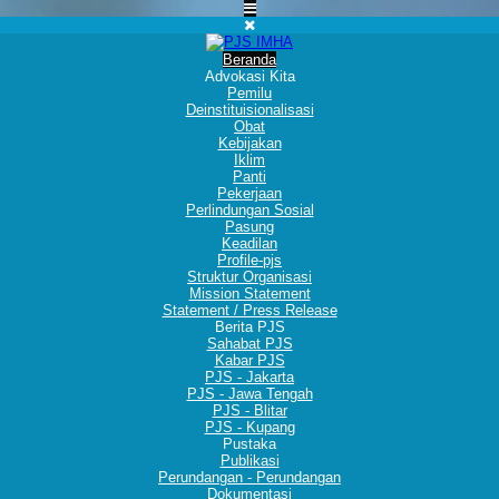
Beranda
Advokasi Kita
Pemilu
Deinstituisionalisasi
Obat
Kebijakan
Iklim
Panti
Pekerjaan
Perlindungan Sosial
Pasung
Keadilan
Profile-pjs
Struktur Organisasi
Mission Statement
Statement / Press Release
Berita PJS
Sahabat PJS
Kabar PJS
PJS - Jakarta
PJS - Jawa Tengah
PJS - Blitar
PJS - Kupang
Pustaka
Publikasi
Perundangan - Perundangan
Dokumentasi